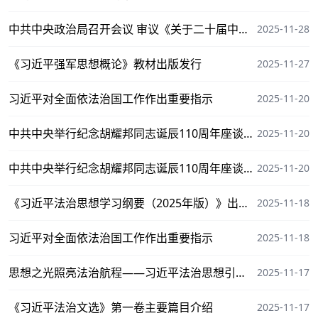
发行
中共中央政治局召开会议 审议《关于二十届中央
2025-11-28
巡视省（自治区、直辖市）情况的综合报告》 中
共中央总书记习近平主持会议
《习近平强军思想概论》教材出版发行
2025-11-27
习近平对全面依法治国工作作出重要指示
2025-11-20
中共中央举行纪念胡耀邦同志诞辰110周年座谈
2025-11-20
会 习近平发表重要讲话 蔡奇主持 李希出席
11月20日，中共中央在北京人民大会堂举行纪念
中共中央举行纪念胡耀邦同志诞辰110周年座谈
2025-11-20
胡耀邦同志诞辰110周年座谈会。习近平、蔡
会 习近平发表重要讲话
奇、李希等出席座谈会。新华社记者 谢环驰 摄
《习近平法治思想学习纲要（2025年版）》出版
2025-11-18
新华社北京11月20日电 中共中央20日上午
发行
在人民大会堂举行座谈会，纪念胡耀邦同志诞辰
习近平对全面依法治国工作作出重要指示
2025-11-18
110周年。中共中央总书记、国家主席、中央军
委主席习近平发表重要讲话强调，要认真学习胡
思想之光照亮法治航程——习近平法治思想引领
2025-11-17
耀邦同志的崇高精神风范和优良作风，不忘初
新时代法治中国建设述评
心、牢记使命，坚定历史自信，增强历史主动，
《习近平法治文选》第一卷主要篇目介绍
2025-11-17