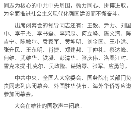
同志为核心的中共中央周围，勠力同心、拼搏进取，
为全面推进社会主义现代化强国建设而不懈奋斗。
出席闭幕会的领导同志还有：王毅、尹力、刘国
中、李干杰、李书磊、李鸿忠、何立峰、陈文清、陈
吉宁、陈敏尔、袁家军、黄坤明、刘金国、王小洪、
张升民、王东明、肖捷、郑建邦、丁仲礼、蔡达峰、
何维、武维华、铁凝、彭清华、张庆伟、洛桑江村、
雪克来提·扎克尔、吴政隆、谌贻琴、张军、应勇等。
中共中央、全国人大常委会、国务院有关部门负
责同志列席闭幕会。外国驻华使节、海外华侨等应邀
参加闭幕会。
大会在雄壮的国歌声中闭幕。